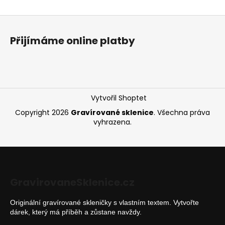
i
s
Z
u
á
Přijímáme online platby
p
a
t
í
Vytvořil Shoptet
Copyright 2026
Gravírované sklenice
. Všechna práva
vyhrazena.
GravirovaneSklenice.cz
Originální gravírované skleničky s vlastním textem. Vytvořte
dárek, který má příběh a zůstane navždy.