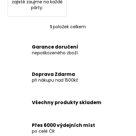
č
zajisté zaujme na každé
u
párty.
j
e
m
1
položek celkem
O
e
v
l
Garance doručení
á
SKLENIČKA
nepoškozeného zboží
d
NA
a
VÍNO
-
c
JSEM
Doprava Zdarma
í
UČITELKA...
při nákupu nad 1500kč
p
299
r
Kč
v
k
Všechny produkty skladem
y
v
ý
Přes 6000 výdejních míst
p
po celé ČR