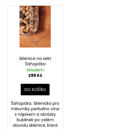
p
a
V
r
j
ý
o
í
p
d
t
i
u
?
s
k
p
t
r
ů
o
Sklenice na sekt
Šáňopička
d
HLEDAT
Skladem
u
299 Kč
k
t
DO KOŠÍKU
D
ů
o
Šáňopička. Sklenička pro
p
milovníky perlivého vína
o
s nápisem a obrázky
r
bublinek po celém
u
obvodu sklenice, která