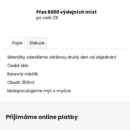
Přes 6000 výdejních míst
po celé ČR
Popis
Diskuze
Skleničky odesíláme většinou druhý den od objednání
České sklo
Barevný nástřik
Obsah 350ml
Nedoporučujeme mýt v myčce
Z
á
Přijímáme online platby
p
a