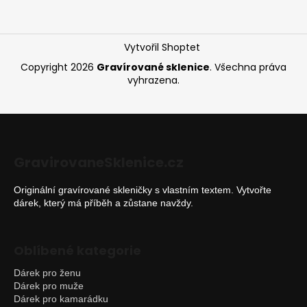
t
í
Vytvořil Shoptet
Copyright 2026
Gravírované sklenice
. Všechna práva
vyhrazena.
GravirovaneSklenice.cz
Originální gravírované skleničky s vlastním textem. Vytvořte
dárek, který má příběh a zůstane navždy.
Oblíbené kategorie
Dárek pro ženu
Dárek pro muže
Dárek pro kamarádku