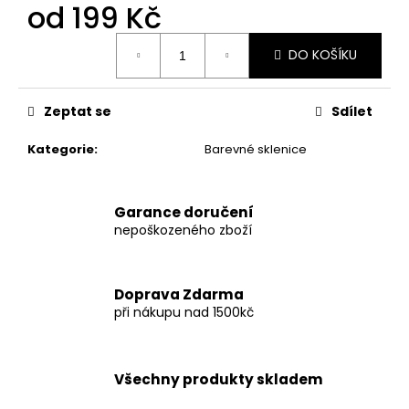
č
od
199 Kč
u
j
Měrná
DO KOŠÍKU
cena:
e
m
e
Zeptat se
Sdílet
Kategorie
:
Barevné sklenice
SKLENICE
NA
VÍNO
-
Garance doručení
HLAVNĚ
nepoškozeného zboží
SE
Z
TOHO
NEPOSRAT
Doprava Zdarma
299
při nákupu nad 1500kč
Kč
Všechny produkty skladem