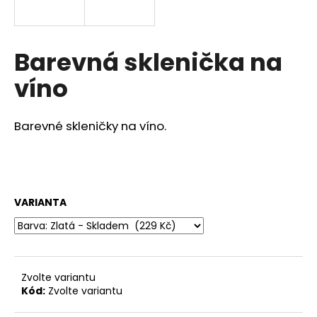
a
j
í
Barevná sklenička na
t
víno
?
Barevné skleničky na víno.
HLEDAT
VARIANTA
D
o
p
o
Zvolte variantu
r
Kód:
Zvolte variantu
u