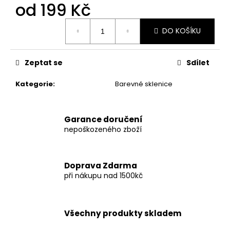
č
od
199 Kč
u
j
Měrná
DO KOŠÍKU
cena:
e
m
e
Zeptat se
Sdílet
Kategorie
:
Barevné sklenice
SKLENICE
NA
VÍNO
-
Garance doručení
PROTOŽE
nepoškozeného zboží
BÝT
MÁMOU
NENÍ
PRDEL
Doprava Zdarma
299
při nákupu nad 1500kč
Kč
Všechny produkty skladem