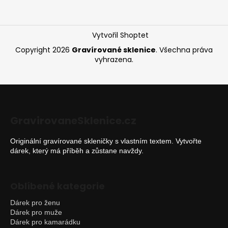
t
í
Vytvořil Shoptet
Copyright 2026
Gravírované sklenice
. Všechna práva
vyhrazena.
GravirovaneSklenice.cz
Originální gravírované skleničky s vlastním textem. Vytvořte
dárek, který má příběh a zůstane navždy.
Oblíbené kategorie
Dárek pro ženu
Dárek pro muže
Dárek pro kamarádku