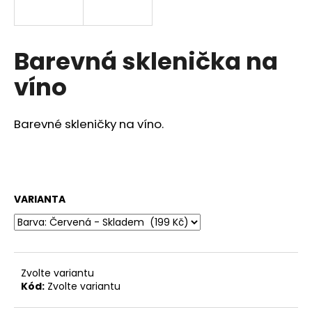
a
j
í
Barevná sklenička na
t
víno
?
Barevné skleničky na víno.
HLEDAT
VARIANTA
D
o
p
o
Zvolte variantu
r
Kód:
Zvolte variantu
u