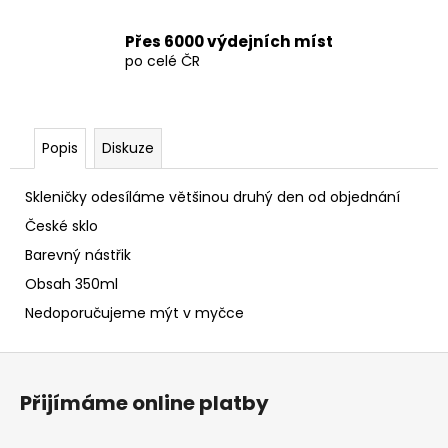
Přes 6000 výdejních míst
po celé ČR
Popis
Diskuze
Skleničky odesíláme většinou druhý den od objednání
České sklo
Barevný nástřik
Obsah 350ml
Nedoporučujeme mýt v myčce
Z
á
Přijímáme online platby
p
a