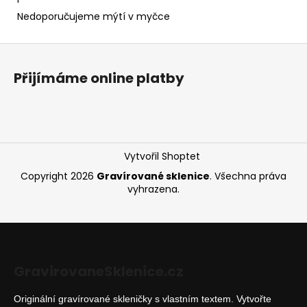
Nedoporučujeme mýtí v myčce
Z
á
Přijímáme online platby
p
a
t
í
Vytvořil Shoptet
Copyright 2026
Gravírované sklenice
. Všechna práva
vyhrazena.
GravirovaneSklenice.cz
Originální gravírované skleničky s vlastním textem. Vytvořte