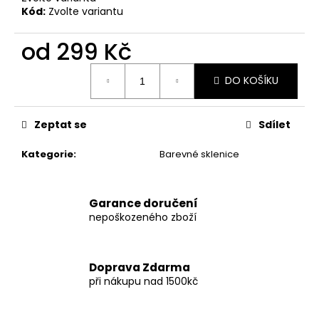
Kód:
Zvolte variantu
od
299 Kč
Měrná
DO KOŠÍKU
cena:
Zeptat se
Sdílet
Kategorie
:
Barevné sklenice
Garance doručení
nepoškozeného zboží
Doprava Zdarma
při nákupu nad 1500kč