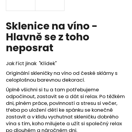
a
j
í
Sklenice na víno -
t
Hlavně se z toho
?
neposrat
Jak říct jinak "Klídek"
HLEDAT
Originální skleničky na víno od české sklárny s
celoplošnou barevnou dekorací.
Úplně všichni si tu a tam potřebujeme
D
odpočinout, zastavit se a dát si relax. Po těžkém
o
dni, plném práce, povinností a stresu si večer,
p
třeba po uložení dětí ke spánku se konečně
o
zastavit a v klidu vychutnat skleničku dobrého
r
vína s tím, koho milujete a užít si společný relax
u
po dlouhém a náročném dni.