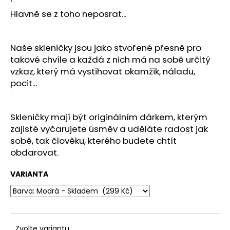
č
u
Hlavně se z toho neposrat...
j
e
m
Naše skleničky jsou jako stvořené přesně pro
e
takové chvíle a každá z nich má na sobě určitý
vzkaz, který má vystihovat okamžik, náladu,
pocit...
SKLENICE
NA
VÍNO
-
Skleničky mají být originálním dárkem, kterým
HLAVNĚ
zajisté vyčarujete úsměv a uděláte radost jak
SE
sobě, tak člověku, kterého budete chtít
Z
TOHO
obdarovat.
NEPOSRAT
299
VARIANTA
Kč
Zvolte variantu