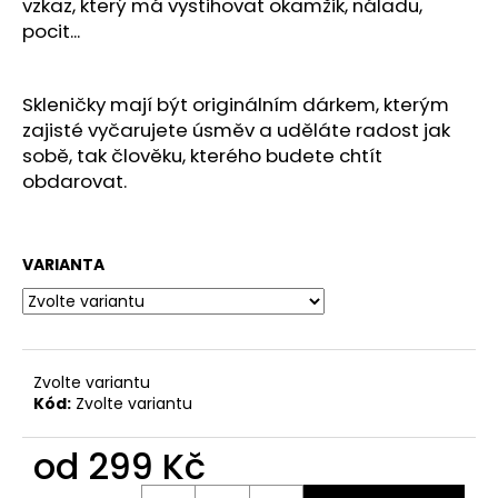
č
vzkaz, který má vystihovat okamžik, náladu,
u
pocit...
j
e
m
Skleničky mají být originálním dárkem, kterým
e
zajisté vyčarujete úsměv a uděláte radost jak
sobě, tak člověku, kterého budete chtít
obdarovat.
SKLENICE
NA
VÍNO
-
VARIANTA
VAŠE
JMÉNO
POTŘEBUJE
VÍNO!!!
249
Kč
Zvolte variantu
Původně:
Kód:
Zvolte variantu
299
Kč
od
299 Kč
Měrná