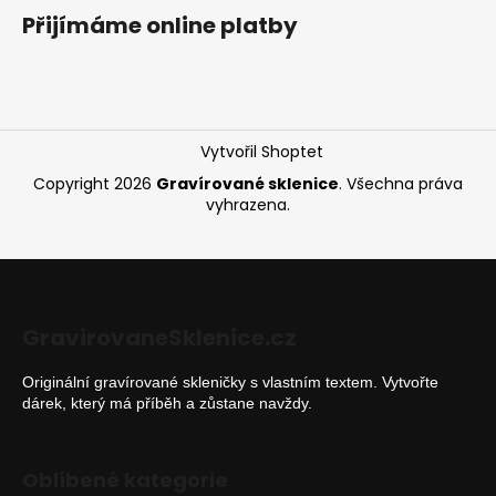
á
Přijímáme online platby
p
a
t
í
Vytvořil Shoptet
Copyright 2026
Gravírované sklenice
. Všechna práva
vyhrazena.
GravirovaneSklenice.cz
Originální gravírované skleničky s vlastním textem. Vytvořte
dárek, který má příběh a zůstane navždy.
Oblíbené kategorie