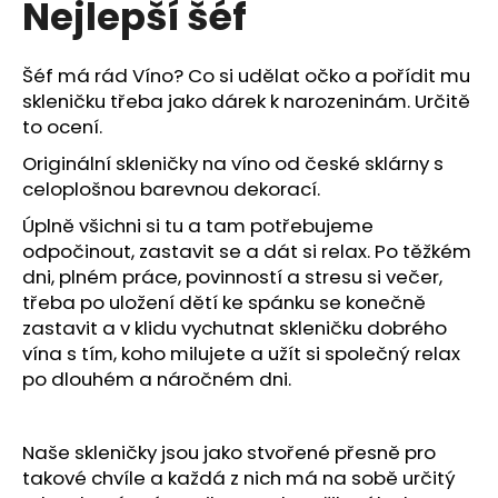
Nejlepší šéf
a
j
Šéf má rád Víno? Co si udělat očko a pořídit mu
í
skleničku třeba jako dárek k narozeninám. Určitě
t
to ocení.
?
Originální skleničky na víno od české sklárny s
celoplošnou barevnou dekorací.
Úplně všichni si tu a tam potřebujeme
odpočinout, zastavit se a dát si relax. Po těžkém
HLEDAT
dni, plném práce, povinností a stresu si večer,
třeba po uložení dětí ke spánku se konečně
zastavit a v klidu vychutnat skleničku dobrého
D
vína s tím, koho milujete a užít si společný relax
o
po dlouhém a náročném dni.
p
o
r
Naše skleničky jsou jako stvořené přesně pro
u
takové chvíle a každá z nich má na sobě určitý