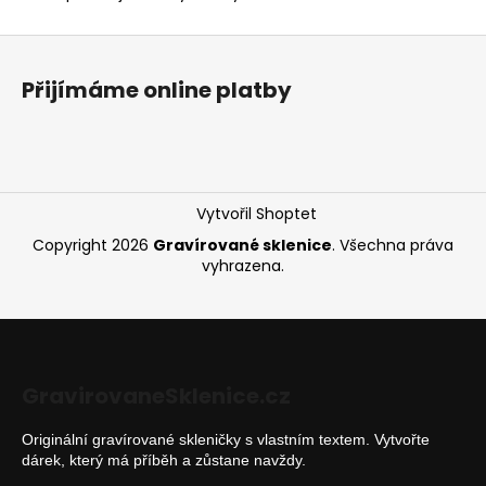
Z
á
Přijímáme online platby
p
a
t
í
Vytvořil Shoptet
Copyright 2026
Gravírované sklenice
. Všechna práva
vyhrazena.
GravirovaneSklenice.cz
Originální gravírované skleničky s vlastním textem. Vytvořte
dárek, který má příběh a zůstane navždy.