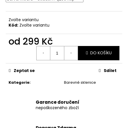
č
u
j
e
Zvolte variantu
m
Kód:
Zvolte variantu
e
od
299 Kč
Měrná
SKLENIČKA
DO KOŠÍKU
NA
cena:
VÍNO
SE
JMÉNEM
Zeptat se
Sdílet
299
Kč
Kategorie
:
Barevné sklenice
Garance doručení
nepoškozeného zboží
Doprava Zdarma