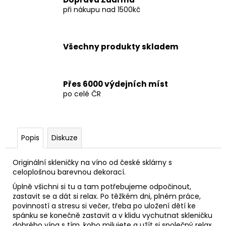
při nákupu nad 1500kč
Všechny produkty skladem
Přes 6000 výdejních míst
po celé ČR
Popis
Diskuze
Originální skleničky na víno od české sklárny s
celoplošnou barevnou dekorací.
Úplně všichni si tu a tam potřebujeme odpočinout,
zastavit se a dát si relax. Po těžkém dni, plném práce,
povinností a stresu si večer, třeba po uložení dětí ke
spánku se konečně zastavit a v klidu vychutnat skleničku
dobrého vína s tím, koho milujete a užít si společný relax