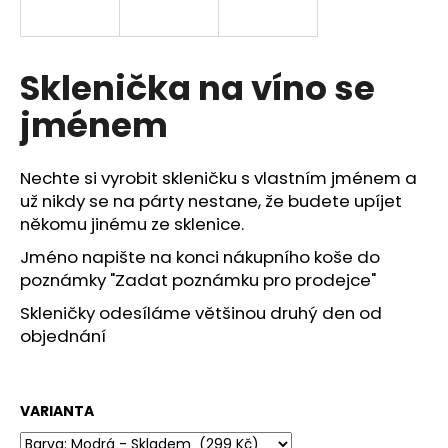
a
j
í
Sklenička na víno se
t
jménem
?
Nechte si vyrobit skleničku s vlastním jménem a
už nikdy se na párty nestane, že budete upíjet
někomu jinému ze sklenice.
HLEDAT
Jméno napište na konci nákupního koše do
poznámky "Zadat poznámku pro prodejce"
Skleničky odesíláme většinou druhý den od
D
objednání
o
p
o
r
VARIANTA
u