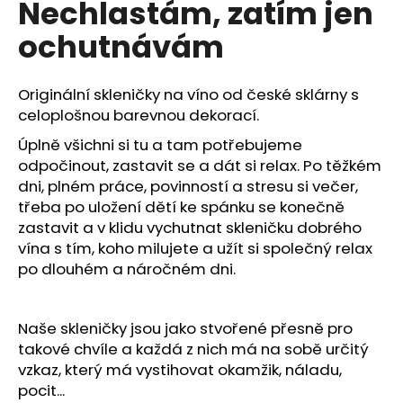
Nechlastám, zatím jen
a
ochutnávám
j
í
t
Originální skleničky na víno od české sklárny s
?
celoplošnou barevnou dekorací.
Úplně všichni si tu a tam potřebujeme
odpočinout, zastavit se a dát si relax. Po těžkém
dni, plném práce, povinností a stresu si večer,
třeba po uložení dětí ke spánku se konečně
HLEDAT
zastavit a v klidu vychutnat skleničku dobrého
vína s tím, koho milujete a užít si společný relax
po dlouhém a náročném dni.
D
o
p
Naše skleničky jsou jako stvořené přesně pro
o
takové chvíle a každá z nich má na sobě určitý
r
vzkaz, který má vystihovat okamžik, náladu,
u
pocit...