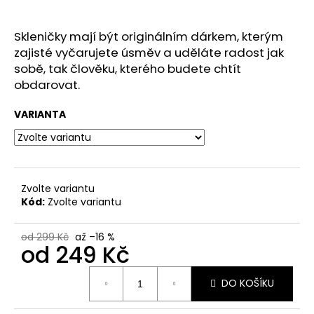
č
u
j
Skleničky mají být originálním dárkem, kterým
e
zajisté vyčarujete úsměv a uděláte radost jak
m
sobě, tak člověku, kterého budete chtít
e
obdarovat.
VARIANTA
SKLENIČKA
NA
VÍNO
SE
JMÉNEM
299
Zvolte variantu
Kč
Kód:
Zvolte variantu
od 299 Kč
až –16 %
od
249 Kč
Měrná
DO KOŠÍKU
cena: