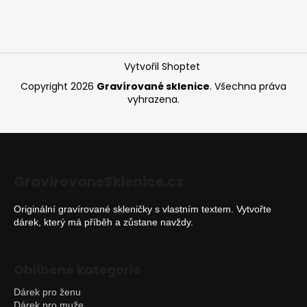
a
t
í
Vytvořil Shoptet
Copyright 2026
Gravírované sklenice
. Všechna práva
vyhrazena.
GravirovaneSklenice.cz
Originální gravírované skleničky s vlastním textem. Vytvořte
dárek, který má příběh a zůstane navždy.
Oblíbené kategorie
Dárek pro ženu
Dárek pro muže