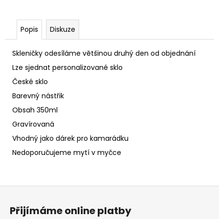
Popis
Diskuze
Skleničky odesíláme většinou druhý den od objednání
Lze sjednat personalizované sklo
České sklo
Barevný nástřik
Obsah 350ml
Gravírovaná
Vhodný jako dárek pro kamarádku
Nedoporučujeme mytí v myčce
Z
á
Přijímáme online platby
p