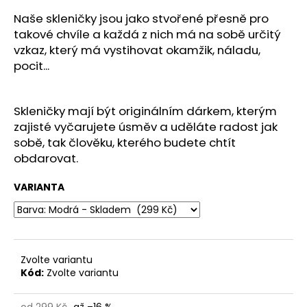
č
u
Naše skleničky jsou jako stvořené přesně pro
j
takové chvíle a každá z nich má na sobě určitý
e
vzkaz, který má vystihovat okamžik, náladu,
m
pocit...
e
Skleničky mají být originálním dárkem, kterým
BAREVNÁ
zajisté vyčarujete úsměv a uděláte radost jak
SKLENIČKA
NA
sobě, tak člověku, kterého budete chtít
VÍNO
obdarovat.
199
Kč
VARIANTA
Zvolte variantu
Kód:
Zvolte variantu
od 299 Kč
až –16 %