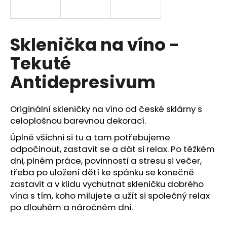
a
j
í
Sklenička na víno -
t
Tekuté
?
Antidepresivum
Originální skleničky na víno od české sklárny s
HLEDAT
celoplošnou barevnou dekorací.
Úplně všichni si tu a tam potřebujeme
odpočinout, zastavit se a dát si relax. Po těžkém
dni, plném práce, povinností a stresu si večer,
D
o
třeba po uložení dětí ke spánku se konečně
p
zastavit a v klidu vychutnat skleničku dobrého
o
vína s tím, koho milujete a užít si společný relax
r
po dlouhém a náročném dni.
u