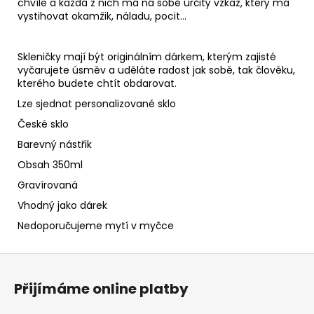
chvíle a každá z nich má na sobě určitý vzkaz, který má
vystihovat okamžik, náladu, pocit...
Skleničky mají být originálním dárkem, kterým zajisté
vyčarujete úsměv a uděláte radost jak sobě, tak člověku,
kterého budete chtít obdarovat.
Lze sjednat personalizované sklo
České sklo
Barevný nástřik
Obsah 350ml
Gravírovaná
Vhodný jako dárek
Nedoporučujeme mytí v myčce
Z
á
Přijímáme online platby
p