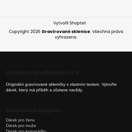
a
t
í
Vytvořil Shoptet
Copyright 2026
Gravírované sklenice
. Všechna práva
vyhrazena.
GravirovaneSklenice.cz
Originální gravírované skleničky s vlastním textem. Vytvořte
dárek, který má příběh a zůstane navždy.
Oblíbené kategorie
Dárek pro ženu
Dárek pro muže
Dárek pro kamarádku